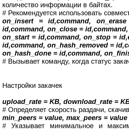
количество информации в байтах.
# Рекомендуется использовать совмест
on_insert = id,command, on_eras
id,command, on_close = id,command,
on_start = id,command, on_stop = i
id,command, on_hash_removed = id,
on_hash_done = id,command, on_fini
# Вызывает команду, когда статус зака
Настройки закачек
upload_rate = KB, download_rate = K
# Определяет скорость раздачи, скачи
min_peers = value, max_peers = value
# Указывает минимальное и макси