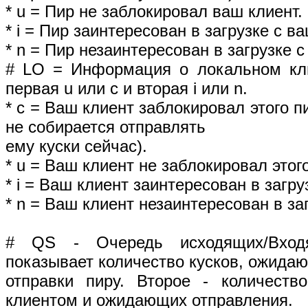
* u = Пир не заблокировал ваш клиент.
* i = Пир заинтересован в загрузке с в
* n = Пир незаинтересован в загрузке с
# LO = Информация о локальном клие
первая u или c и вторая i или n.
* c = Ваш клиент заблокировал этого пи
не собирается отправлять
ему куски сейчас).
* u = Ваш клиент не заблокировал этог
* i = Ваш клиент заинтересован в загруз
* n = Ваш клиент незаинтересован в заг
# QS - Очередь исходящих/Вход
показывает количество кусков, ожида
отправки пиру. Второе - количеств
клиентом и ожидающих отправления.