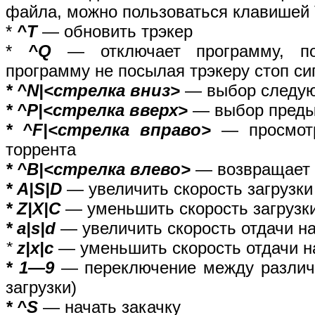
файла, можно пользоваться клавишей 
*
^T
— обновить трэкер
*
^Q
— отключает программу, пов
программу не посылая трэкеру стоп си
* ^N|<стрелка вниз>
— выбор следую
* ^P|<стрелка вверх>
— выбор преды
* ^F|<стрелка вправо>
— просмотр 
торрента
* ^B|<стрелка влево>
— возвращает 
* A|S|D
— увеличить скорость загрузки 
* Z|X|C
— уменьшить скорость загрузки 
* a|s|d
— увеличить скорость отдачи на
*
z|x|c
— уменьшить скорость отдачи на
* 1—9
— переключение между различн
загрузки)
* ^S
— начать закачку