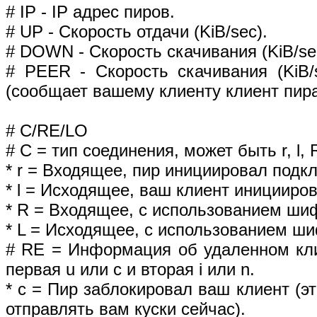
# IP - IP адрес пиров.
# UP - Скорость отдачи (KiB/sec).
# DOWN - Скорость скачивания (KiB/se
# PEER - Скорость скачивания (KiB/
(сообщает вашему клиенту клиент пира
# C/RE/LO
# C = тип соединения, может быть r, l, R
* r = Входящее, пир инициировал подк
* l = Исходящее, ваш клиент иницииро
* R = Входящее, с использованием ши
* L = Исходящее, с использованием ш
# RE = Информация об удаленном клие
первая u или c и вторая i или n.
* c = Пир заблокировал ваш клиент (эт
отправлять вам куски сейчас).