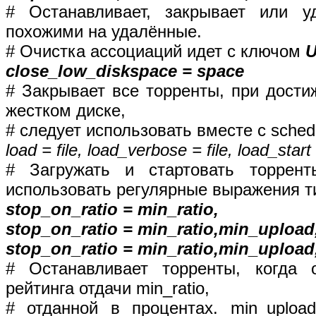
# Останавливает, закрывает или 
похожими на удалённые.
# Очистка ассоциаций идет с ключом
close_low_diskspace = space
# Закрывает все торренты, при дости
жестком диске,
# следует использовать вместе с sched
load = file, load_verbose = file, load_start
# Загружать и стартовать торрен
использовать регулярные выражения ти
stop_on_ratio = min_ratio,
stop_on_ratio = min_ratio,min_upload
stop_on_ratio = min_ratio,min_upload
# Останавливает торренты, когда 
рейтинга отдачи min_ratio,
# отданной в процентах. min_uploa