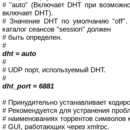
# "auto" (Включает DHT при возможно
включает DHT).
# Значение DHT по умолчанию "off"
каталог сеансов "session" должен
# быть определен.
#
dht = auto
#
# UDP порт, используемый DHT.
#
dht_port = 6881
# Принудительно устанавливает кодиро
# Рекомендуется для устранения проб
# наименованиях торрентов символов 
# GUI, работающих через xmlrpc.