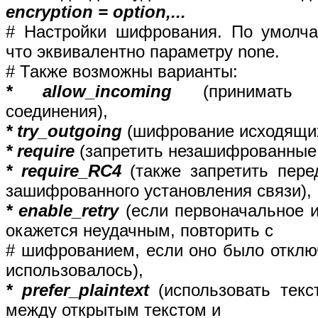
encryption = option,...
# Настройки шифрования. По умолча
что эквивалентно параметру none.
# Также возможны варианты:
* allow_incoming
(принимать з
соединения),
* try_outgoing
(шифрование исходящих
* require
(запретить незашифрованные
* require_RC4
(также запретить пере
зашифрованного установления связи),
* enable_retry
(если первоначальное и
окажется неудачным, повторить с
# шифрованием, если оно было отклю
использовалось),
* prefer_plaintext
(использовать текс
между открытым текстом и