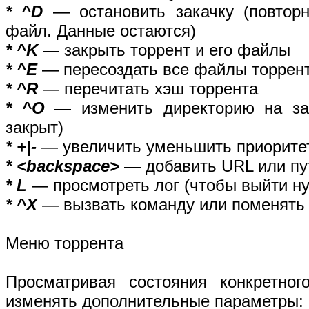
* ^D
— остановить закачку (повторн
файл. Данные остаются)
* ^K
— закрыть торрент и его файлы
* ^E
— пересоздать все файлы торрен
* ^R
— перечитать хэш торрента
* ^O
— изменить директорию на заг
закрыт)
* +|-
— увеличить уменьшить приоритет
* <backspace>
— добавить URL или пут
* L
— просмотреть лог (чтобы выйти н
* ^X
— вызвать команду или поменять 
Меню торрента
Просматривая состояния конкретног
изменять дополнительные параметры: