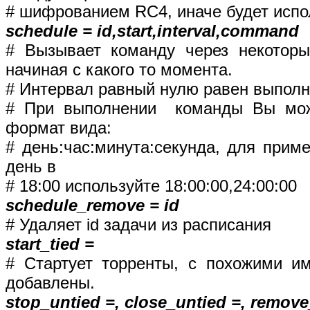
# шифрованием RC4, иначе будет испо
schedule = id,start,interval,command
# Вызывает команду через некоторы
начиная с какого то момента.
# Интервал равный нулю равен выпол
# При выполнении команды Вы мож
формат вида:
# день:час:минута:секунда, для прим
день в
# 18:00 используйте 18:00:00,24:00:00
schedule_remove = id
# Удаляет id задачи из расписания
start_tied =
# Стартует торренты, с похожими и
добавлены.
stop_untied =, close_untied =, remove