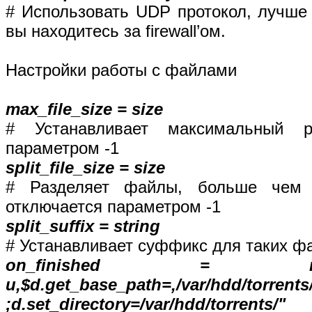
# Использовать UDP протокол, лучше 
вы находитесь за firewall’ом.
Настройки работы с файлами
max_file_size = size
# Устанавливает максимальный р
параметром -1
split_file_size = size
# Разделяет файлы, больше чем 
отключается параметром -1
split_suffix = string
# Устанавливает суффикс для таких ф
on_finished = move_comp
u,$d.get_base_path=,/var/hdd/torrents
;d.set_directory=/var/hdd/torrents/"