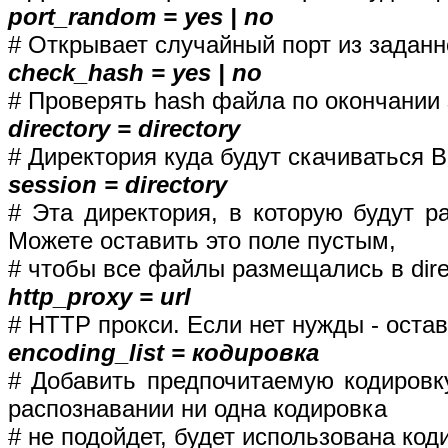
port_random = yes | no
# Открывает случайный порт из заданн
check_hash = yes | no
# Проверять hash файла по окончании 
directory = directory
# Директория куда будут скачиваться
session = directory
# Эта директория, в которую будут р
Можете оставить это поле пустым,
# чтобы все файлы размещались в direc
http_proxy = url
# HTTP прокси. Если нет нужды - остав
encoding_list = кодировка
# Добавить предпочитаемую кодировк
распознавании ни одна кодировка
# не подойдет, будет использована ко