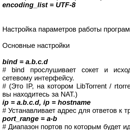
encoding_list = UTF-8
Настройка параметров работы програ
Основные настройки
bind = a.b.c.d
# bind прослушивает сокет и исх
сетевому интерфейсу.
# (Это IP, на котором LibTorrent / rto
вы находитесь за NAT.)
ip = a.b.c.d, ip = hostname
# Устанавливает адрес для ответов к т
port_range = a-b
# Диапазон портов по которым будет и