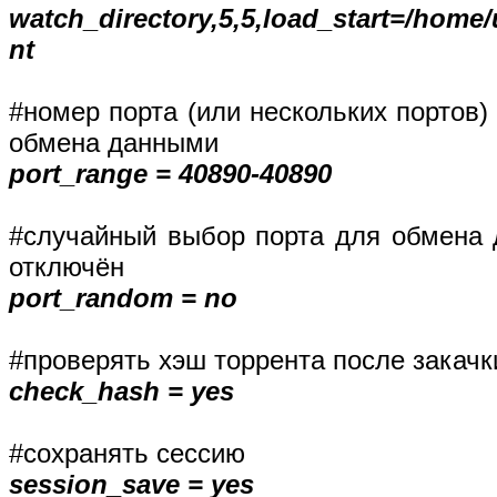
watch_directory,5,5,load_start=/home/u
nt
#номер порта (или нескольких портов)
обмена данными
port_range = 40890-40890
#случайный выбор порта для обмена 
отключён
port_random = no
#проверять хэш торрента после закачк
check_hash = yes
#сохранять сессию
session_save = yes