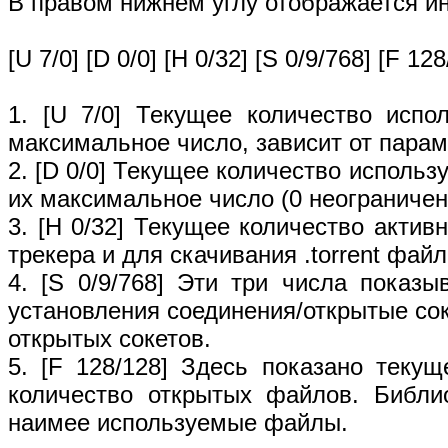
В правом нижнем углу отображается и
[U 7/0] [D 0/0] [H 0/32] [S 0/9/768] [F 128
1. [U 7/0] Текущее количество испо
максимальное число, зависит от парам
2. [D 0/0] Текущее количество использ
их максимальное число (0 неограничен
3. [H 0/32] Текущее количество акти
трекера и для скачивания .torrent фай
4. [S 0/9/768] Эти три числа показ
установления соединения/открытые со
открытых сокетов.
5. [F 128/128] Здесь показано теку
количество открытых файлов. Библи
наимее используемые файлы.