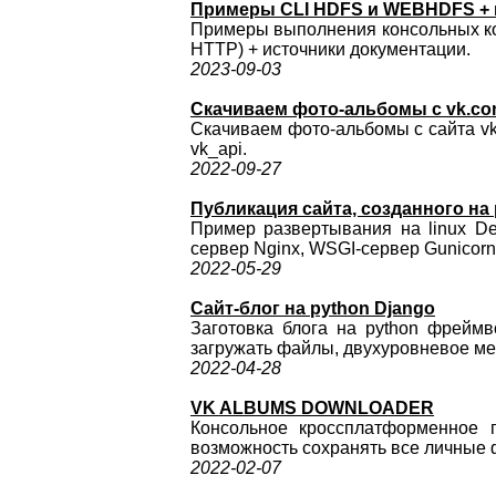
Примеры CLI HDFS и WEBHDFS + 
Примеры выполнения консольных ко
HTTP) + источники документации.
2023-09-03
Скачиваем фото-альбомы с vk.c
Скачиваем фото-альбомы с сайта vk.
vk_api.
2022-09-27
Публикация сайта, созданного на 
Пример развертывания на linux De
сервер Nginx, WSGI-сервер Gunicorn
2022-05-29
Сайт-блог на python Django
Заготовка блога на python фреймв
загружать файлы, двухуровневое мен
2022-04-28
VK ALBUMS DOWNLOADER
Консольное кроссплатформенное п
возможность сохранять все личные 
2022-02-07