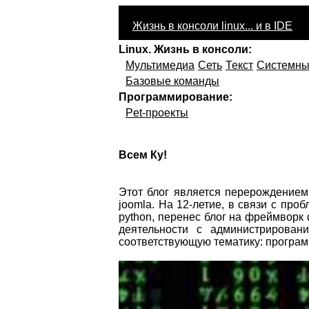
Жизнь в консоли linux... и в IDE
Linux. Жизнь в консоли:
Мультимедиа
Сеть
Текст
Системны
Базовые команды
Программирование:
Pet-проекты
Всем Ку!
Этот блог является перерождением
joomla. На 12-летие, в связи с про
python, перенес блог на фреймворк
деятельности с администрировани
соответствующую тематику: программ