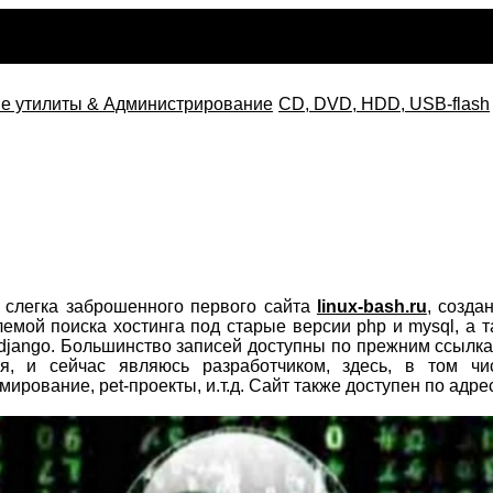
е утилиты & Администрирование
CD, DVD, HDD, USB-flash
 слегка заброшенного первого сайта
linux-bash.ru
, созда
блемой поиска хостинга под старые версии php и mysql, а
 django. Большинство записей доступны по прежним ссылка
я, и сейчас являюсь разработчиком, здесь, в том чи
ирование, pet-проекты, и.т.д. Сайт также доступен по адре