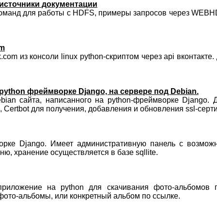
источники документации
манд для работы с HDFS, примеры запросов через WEBHD
om
com из консоли linux python-скриптом через api вконтакте.
python фреймворке Django, на сервере под Debian.
bian сайта, написанного на python-фреймворке Django. 
, Certbot для получения, добавления и обновления ssl-серт
орке Django. Имеет административную панель с возможно
ю, хранение осуществляется в базе sqllite.
риложение на python для скачивания фото-альбомов п
фото-альбомы, или конкретный альбом по ссылке.