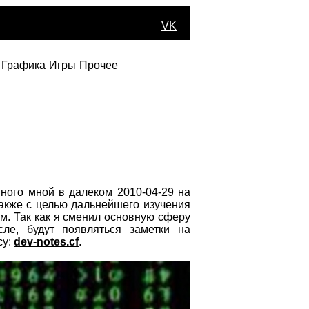
VK
Графика
Игры
Прочее
нного мной в далеком 2010-04-29 на
 также c целью дальнейшего изучения
м. Так как я сменил основную сферу
сле, будут появляться заметки на
су:
dev-notes.cf
.